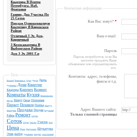
Квартира В Центре
Петербурга. Наб.
Контактная информация
Фонтанки
Ганино, Два Участка По
25 Соток
Как Вас зовут?
*
Продам Однокомнатную
Кватртиру В Кировском
Районе
Ваш e-mail:
Отличный 3 Эт. Дом,
Кирпичный
3 Комн.квартира В
Выборгском Районе
Пароль
Дом 3 Эт. 2001 Г.п
Пароль потребуется, если Вы
захотите продлить Ваше
объявление или отредактировать
его.
Теги
Контакты: адрес, телефоны,
Дверь
факсы и т.д.
Большой
Возможность
Гараж
Дверей
Дома
Квартир
Деревянных
Кирпич
Комнат
Квартира
Комнаты
Кухня
Межкомнатных
Минут
Окон
Отопление
Метров
Паркет
Пешком
Плитка
Площадь
Адрес Вашего сайта:
Продажа
Продам
Помещение
Раздельный
Только главной страницы
Ремонт
Район
Санузел
Соток
Участок
Сторон
Участка
Холл
Цена
Штукатурка
Ценам
Центральное
Этаж
выбор
деревянных
интернет
качественный