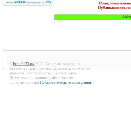
компании
цена
квартиру
офисов
угол
Поля, обязательны
продукции
Публикация ссылок
©
http://175.ru/
2026. Все права защищены.
Все логотипы и торговые марки на данном сайте
являются собственностью их владельцев.
Использование данного сайта означает
принятие условий
Пользовательского соглашения
.