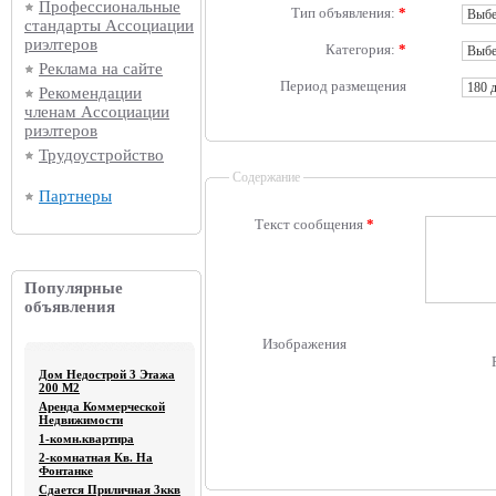
Профессиональные
Тип объявления:
*
стандарты Ассоциации
риэлтеров
Категория:
*
Реклама на сайте
Период размещения
Рекомендации
членам Ассоциации
риэлтеров
Трудоустройство
Содержание
Партнеры
Текст сообщения
*
Популярные
объявления
Изображения
Дом Недострой 3 Этажа
200 М2
Аренда Коммерческой
Недвижимости
1-комн.квартира
2-комнатная Кв. На
Фонтанке
Сдается Приличная 3ккв