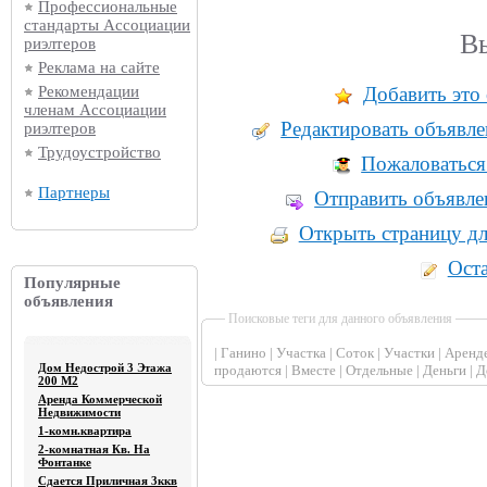
Профессиональные
стандарты Ассоциации
В
риэлтеров
Реклама на сайте
Добавить это 
Рекомендации
членам Ассоциации
Редактировать объявле
риэлтеров
Трудоустройство
Пожаловаться
Партнеры
Отправить объявлен
Открыть страницу дл
Оста
Популярные
объявления
Поисковые теги для данного объявления
|
Ганино
|
Участка
|
Соток
|
Участки
|
Аренд
Дом Недострой 3 Этажа
продаются
|
Вместе
|
Отдельные
|
Деньги
|
Д
200 М2
Аренда Коммерческой
Недвижимости
1-комн.квартира
2-комнатная Кв. На
Фонтанке
Сдается Приличная 3ккв