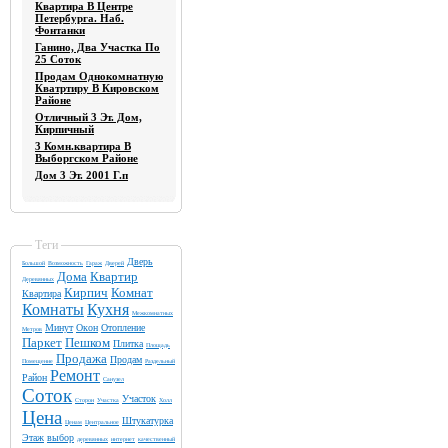
Квартира В Центре
Петербурга. Наб.
Фонтанки
Ганино, Два Участка По
25 Соток
Продам Однокомнатную
Кватртиру В Кировском
Районе
Отличный 3 Эт. Дом,
Кирпичный
3 Комн.квартира В
Выборгском Районе
Дом 3 Эт. 2001 Г.п
Теги
Дверь
Большой
Возможность
Гараж
Дверей
Дома
Квартир
Деревянных
Кирпич
Комнат
Квартира
Комнаты
Кухня
Межкомнатных
Минут
Окон
Отопление
Метров
Паркет
Пешком
Плитка
Площадь
Продажа
Продам
Помещение
Раздельный
Ремонт
Район
Санузел
Соток
Участок
Сторон
Участка
Холл
Цена
Штукатурка
Ценам
Центральное
Этаж
выбор
деревянных
интернет
качественный