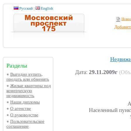
Русский
|
English
Ново
Добавит
Недвижи
Разделы
Дата:
29.11.2009г
(Объ
Выгодно купить,
продать или обменять
Жилые квартиры под
комерческую
недвижимость
Наши дипломы
А
О агенстве
Населенный пунк
О руководстве
Пользовательское
соглашение