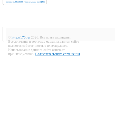
компании
цена
квартиру
офисов
угол
продукции
©
http://175.ru/
2026. Все права защищены.
Все логотипы и торговые марки на данном сайте
являются собственностью их владельцев.
Использование данного сайта означает
принятие условий
Пользовательского соглашения
.