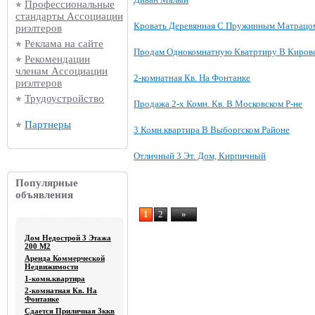
Профессиональные
стандарты Ассоциации
Кровать Деревянная С Пружинным Матрацо
риэлтеров
Реклама на сайте
Продам Однокомнатную Кватртиру В Киров
Рекомендации
членам Ассоциации
2-комнатная Кв. На Фонтанке
риэлтеров
Трудоустройство
Продажа 2-х Комн. Кв. В Московском Р-не
Партнеры
3 Комн.квартира В Выборгском Районе
Отличный 3 Эт. Дом, Кирпичный
Популярные
объявления
1
2
»
Дом Недострой 3 Этажа
200 М2
Аренда Коммерческой
Недвижимости
1-комн.квартира
2-комнатная Кв. На
Фонтанке
Сдается Приличная 3ккв