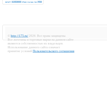
компании
цена
квартиру
офисов
угол
продукции
©
http://175.ru/
2026. Все права защищены.
Все логотипы и торговые марки на данном сайте
являются собственностью их владельцев.
Использование данного сайта означает
принятие условий
Пользовательского соглашения
.