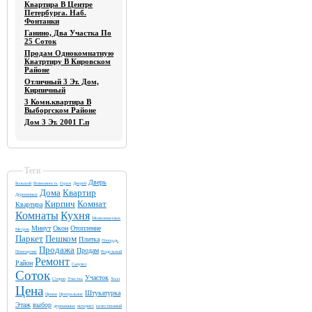
Квартира В Центре
Петербурга. Наб.
Фонтанки
Ганино, Два Участка По
25 Соток
Продам Однокомнатную
Кватртиру В Кировском
Районе
Отличный 3 Эт. Дом,
Кирпичный
3 Комн.квартира В
Выборгском Районе
Дом 3 Эт. 2001 Г.п
Теги
Дверь
Большой
Возможность
Гараж
Дверей
Дома
Квартир
Деревянных
Кирпич
Комнат
Квартира
Комнаты
Кухня
Межкомнатных
Минут
Окон
Отопление
Метров
Паркет
Пешком
Плитка
Площадь
Продажа
Продам
Помещение
Раздельный
Ремонт
Район
Санузел
Соток
Участок
Сторон
Участка
Холл
Цена
Штукатурка
Ценам
Центральное
Этаж
выбор
деревянных
интернет
качественный