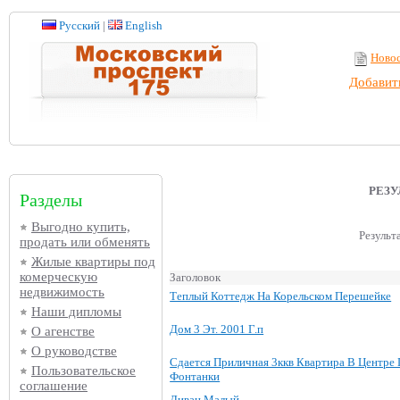
Русский
|
English
Ново
Добавит
РЕЗ
Разделы
Выгодно купить,
Результ
продать или обменять
Жилые квартиры под
комерческую
Заголовок
недвижимость
Теплый Коттедж На Корельском Перешейке
Наши дипломы
Дом 3 Эт. 2001 Г.п
О агенстве
О руководстве
Сдается Приличная 3ккв Квартира В Центре 
Пользовательское
Фонтанки
соглашение
Диван Малый