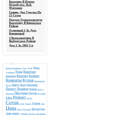
Квартира В Центре
Петербурга. Наб.
Фонтанки
Ганино, Два Участка По
25 Соток
Продам Однокомнатную
Кватртиру В Кировском
Районе
Отличный 3 Эт. Дом,
Кирпичный
3 Комн.квартира В
Выборгском Районе
Дом 3 Эт. 2001 Г.п
Теги
Дверь
Большой
Возможность
Гараж
Дверей
Дома
Квартир
Деревянных
Кирпич
Комнат
Квартира
Комнаты
Кухня
Межкомнатных
Минут
Окон
Отопление
Метров
Паркет
Пешком
Плитка
Площадь
Продажа
Продам
Помещение
Раздельный
Ремонт
Район
Санузел
Соток
Участок
Сторон
Участка
Холл
Цена
Штукатурка
Ценам
Центральное
Этаж
выбор
деревянных
интернет
качественный