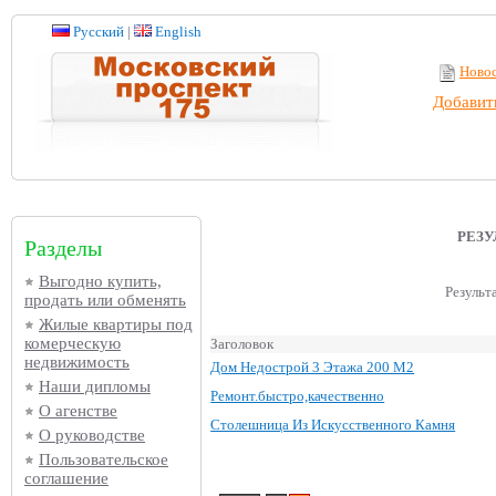
Русский
|
English
Ново
Добавит
РЕЗ
Разделы
Выгодно купить,
Результ
продать или обменять
Жилые квартиры под
комерческую
Заголовок
недвижимость
Дом Недострой 3 Этажа 200 М2
Наши дипломы
Ремонт.быстро,качественно
О агенстве
Столешница Из Искусственного Камня
О руководстве
Пользовательское
соглашение