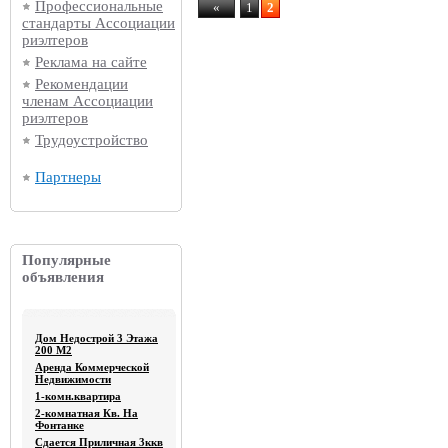
Профессиональные
«
1
2
стандарты Ассоциации
риэлтеров
Реклама на сайте
Рекомендации
членам Ассоциации
риэлтеров
Трудоустройство
Партнеры
Популярные
объявления
Дом Недострой 3 Этажа
200 М2
Аренда Коммерческой
Недвижимости
1-комн.квартира
2-комнатная Кв. На
Фонтанке
Сдается Приличная 3ккв