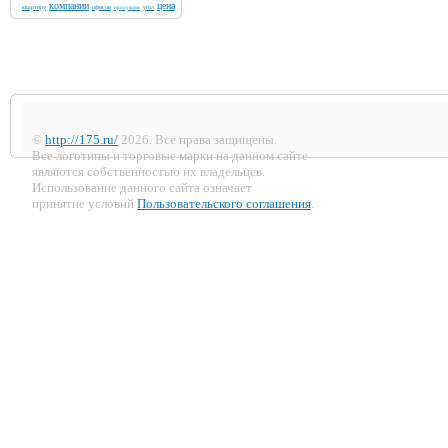
компании
цена
квартиру
офисов
угол
продукции
©
http://175.ru/
2026. Все права защищены.
Все логотипы и торговые марки на данном сайте
являются собственностью их владельцев.
Использование данного сайта означает
принятие условий
Пользовательского соглашения
.